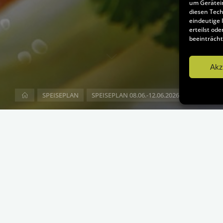
um Gerätei
diesen Tech
eindeutige 
erteilst o
beeinträcht
Akz
Start
SPEISEPLAN
SPEISEPLAN 08.06.-12.06.2026 (KW 24)