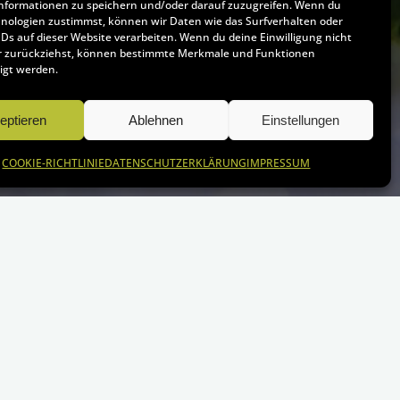
nformationen zu speichern und/oder darauf zuzugreifen. Wenn du
nologien zustimmst, können wir Daten wie das Surfverhalten oder
IDs auf dieser Website verarbeiten. Wenn du deine Einwilligung nicht
der zurückziehst, können bestimmte Merkmale und Funktionen
igt werden.
eptieren
Ablehnen
Einstellungen
COOKIE-RICHTLINIE
DATENSCHUTZERKLÄRUNG
IMPRESSUM