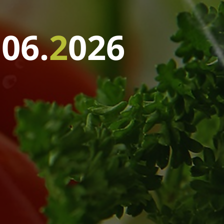
.
0
6
.
2
0
2
6