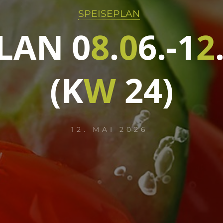
SPEISEPLAN
L
A
N
0
8
.
0
6
.
-
1
2
(
K
W
2
4
)
12. MAI 2026