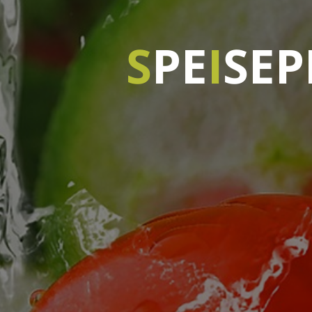
S
P
E
I
S
E
P