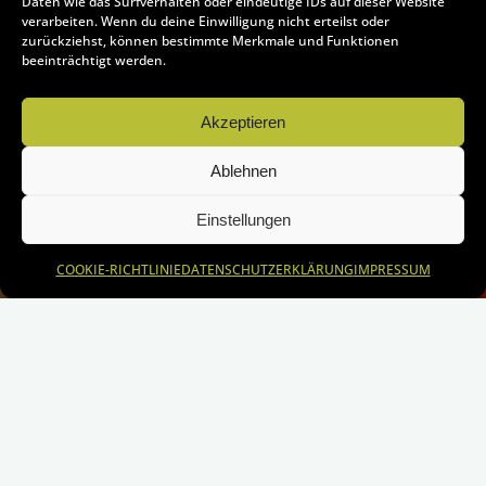
Daten wie das Surfverhalten oder eindeutige IDs auf dieser Website
verarbeiten. Wenn du deine Einwilligung nicht erteilst oder
zurückziehst, können bestimmte Merkmale und Funktionen
beeinträchtigt werden.
Akzeptieren
Ablehnen
Einstellungen
COOKIE-RICHTLINIE
DATENSCHUTZERKLÄRUNG
IMPRESSUM
Start
SPEISEPLAN