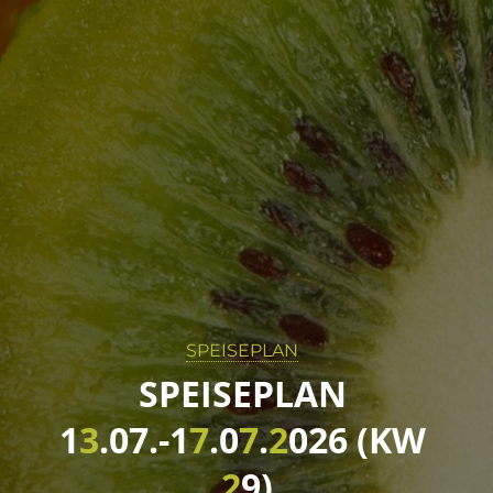
SPEISEPLAN
S
P
E
I
S
E
P
L
A
N
1
3
.
0
7
.
-
1
7
.
0
7
.
2
0
2
6
(
K
W
2
9
)