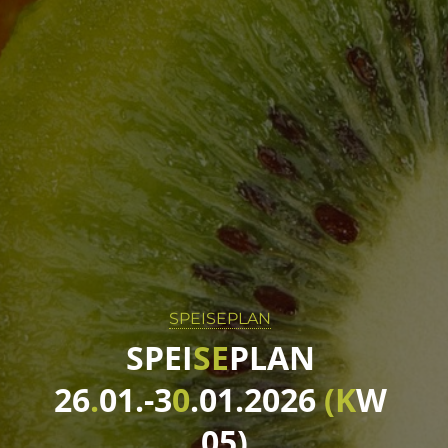
SPEISEPLAN
S
P
E
I
S
E
P
L
A
N
2
6
.
0
1
.
-
3
0
.
0
1
.
2
0
2
6
(
K
W
0
5
)