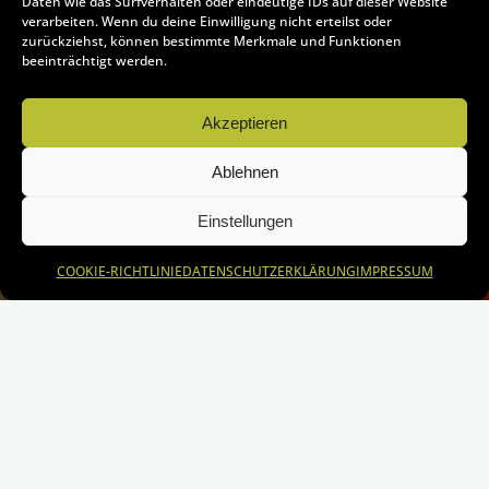
Daten wie das Surfverhalten oder eindeutige IDs auf dieser Website
verarbeiten. Wenn du deine Einwilligung nicht erteilst oder
zurückziehst, können bestimmte Merkmale und Funktionen
beeinträchtigt werden.
Akzeptieren
Ablehnen
Einstellungen
COOKIE-RICHTLINIE
DATENSCHUTZERKLÄRUNG
IMPRESSUM
Start
SPEISEPLAN